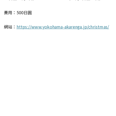
費用：500日圓
網站：
https://www.yokohama-akarenga.jp/christmas/