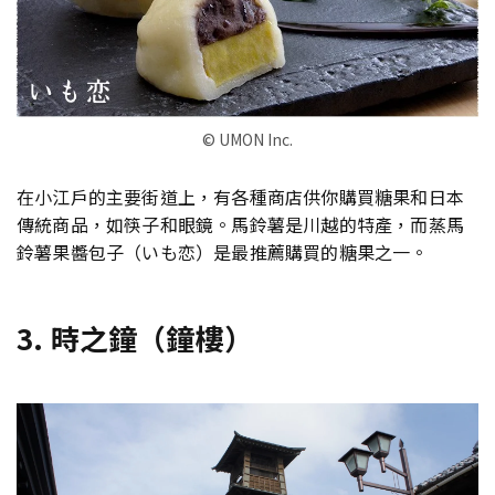
© UMON Inc.
在小江戶的主要街道上，有各種商店供你購買糖果和日本
傳統商品，如筷子和眼鏡。馬鈴薯是川越的特產，而蒸馬
鈴薯果醬包子（いも恋）是最推薦購買的糖果之一。
3. 時之鐘（鐘樓）