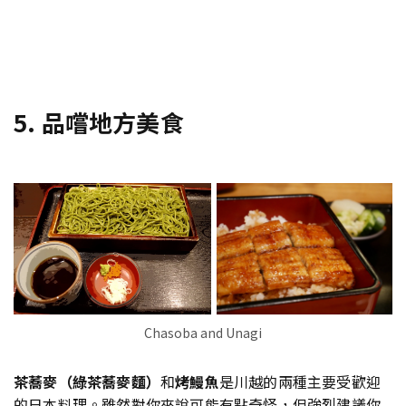
5. 品嚐地方美食
Chasoba and Unagi
茶蕎麥（綠茶蕎麥麵）
和
烤鰻魚
是川越的兩種主要受歡迎
的日本料理。雖然對你來說可能有點奇怪，但強烈建議你