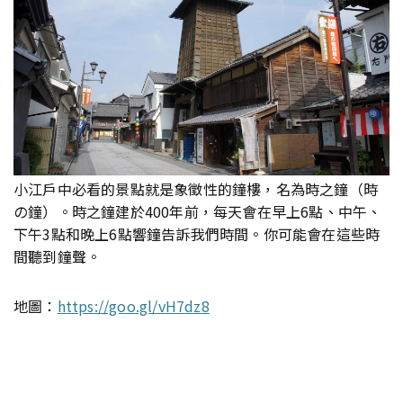
小江戶中必看的景點就是象徵性的鐘樓，名為時之鐘（時
の鐘）。時之鐘建於400年前，每天會在早上6點、中午、
下午3點和晚上6點響鐘告訴我們時間。你可能會在這些時
間聽到鐘聲。
地圖：
https://goo.gl/vH7dz8