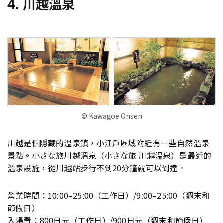
4. 川越溫泉
©︎ Kawagoe Onsen
川越是個隱藏的溫泉鎮，小江戶區域附近有一些自然溫泉
景點。小さな旅川越溫泉（小さな旅 川越温泉）是最近的
溫泉設施，從川越站步行不到20分鐘就可以到達。
營業時間：10:00–25:00（工作日）/9:00–25:00（週末和
節假日）
入場費：800日元（工作日）/900日元（週末和節假日）