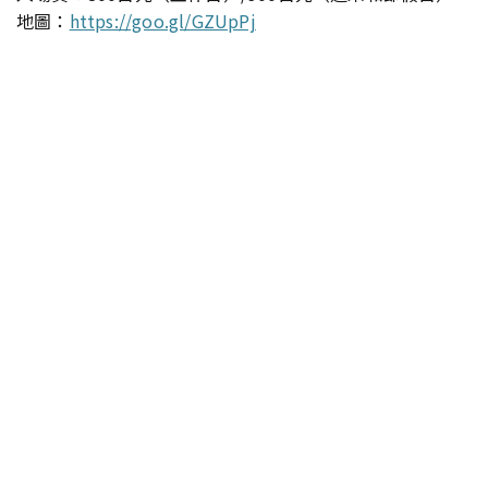
地圖：
https://goo.gl/GZUpPj