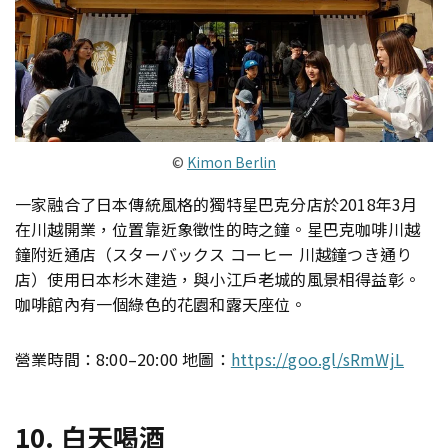
©︎
Kimon Berlin
一家融合了日本傳統風格的獨特星巴克分店於2018年3月
在川越開業，位置靠近象徵性的時之鐘。星巴克咖啡川越
鐘附近通店（スターバックス コーヒー 川越鐘つき通り
店）使用日本杉木建造，與小江戶老城的風景相得益彰。
咖啡館內有一個綠色的花園和露天座位。
營業時間：8:00–20:00 地圖：
https://goo.gl/sRmWjL
10. 白天喝酒